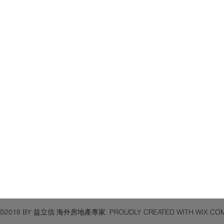
©2018 BY 益立信 海外房地產專家. PROUDLY CREATED WITH WIX.CO