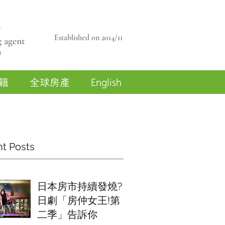
商
Established on 2014/11
 agent
n
籍
全球房產
English
t Posts
日本房市持續發燒?
日劇「房仲女王!第
二季」告訴你