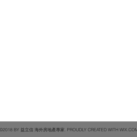
©2018 BY 益立信 海外房地產專家. PROUDLY CREATED WITH WIX.CO