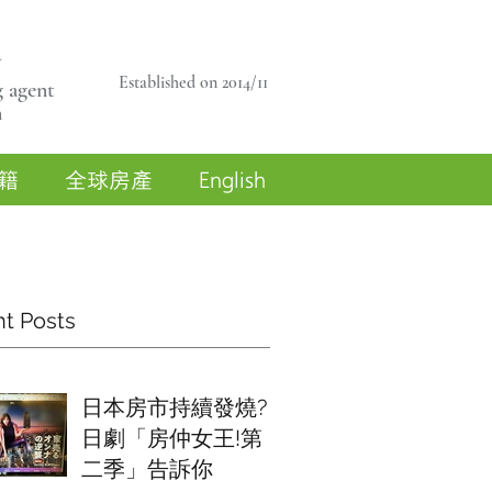
商
Established on 2014/11
 agent
n
籍
全球房產
English
t Posts
日本房市持續發燒?
日劇「房仲女王!第
二季」告訴你