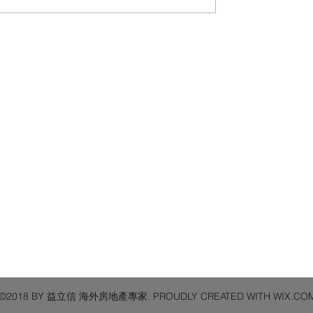
©2018 BY 益立信 海外房地產專家. PROUDLY CREATED WITH WIX.CO