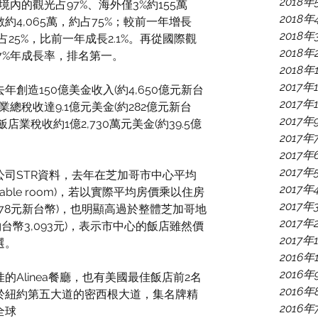
2018年
境內的觀光占97%、海外僅3%約155萬
2018年
4,065萬，約占75%；較前一年增長
2018年
約占25%，比前一年成長2.1%。再從國際觀
2018年
7%年成長率，排名第一。
2018年
2017年
創造150億美金收入(約4,650億元新台
2017年
業總稅收達9.1億元美金(約282億元新台
2017年
飯店業稅收約1億2,730萬元美金(約39.5億
2017年
2017年
2017年
司STR資料，去年在芝加哥市中心平均
2017年
ailable room)，若以實際平均房價乘以住房
2017年
4,778元新台幣)，也明顯高過於整體芝加哥地
2017年
約台幣3,093元)，表示市中心的飯店雖然價
2017年
選。
2016年
2016年
Alinea餐廳，也有美國最佳飯店前2名
2016年
於紐約第五大道的密西根大道，集名牌精
2016年
全球