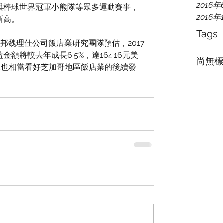
2016年
與棒球世界冠軍小熊隊等眾多運動賽事，
2016年
新高。
Tags
邦魏理仕公司飯店業研究團隊預估，2017
額將較去年成長6.5%，達164.16元美
尚無標
BRE也相當看好芝加哥地區飯店業的後續發