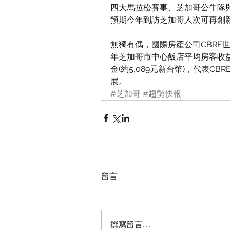
四大馬拉松賽事、芝加哥公牛隊
預期今年到訪芝加哥人次可再創
無獨有偶，國際房產公司CBRE世
年芝加哥市中心飯店平均房客收益金
金(約5,089元新台幣)，代表C
展。
#芝加哥
#趨勢快報
留言
撰寫留言......