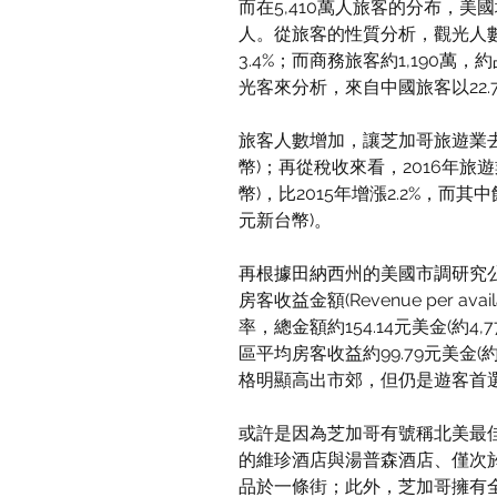
而在5,410萬人旅客的分布，美國
人。從旅客的性質分析，觀光人數約
3.4%；而商務旅客約1,190萬，
光客來分析，來自中國旅客以22.
旅客人數增加，讓芝加哥旅遊業去年
幣)；再從稅收來看，2016年旅遊
幣)，比2015年增漲2.2%，而其中
元新台幣)。
再根據田納西州的美國市調研究公
房客收益金額(Revenue per av
率，總金額約154.14元美金(約
區平均房客收益約99.79元美金(
格明顯高出市郊，但仍是遊客首
或許是因為芝加哥有號稱北美最佳的
的維珍酒店與湯普森酒店、僅次
品於一條街；此外，芝加哥擁有