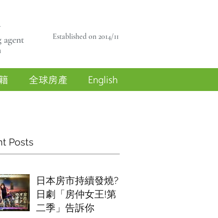
商
Established on 2014/11
 agent
n
籍
全球房產
English
t Posts
日本房市持續發燒?
日劇「房仲女王!第
二季」告訴你