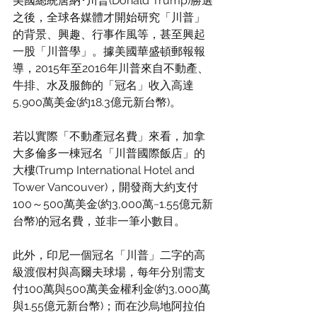
美國總統唐納･川普(Donald Trump)勝選
之後，全球各媒體才開始研究「川普」
的背景、興趣、行事作風等，甚至興起
一股「川普學」。據美國華盛頓郵報報
導，2015年至2016年川普來自不動產、
牛排、水及服飾的「冠名」收入高達
5,900萬美金(約18.3億元新台幣)。
若以實際「不動產冠名費」來看，加拿
大多倫多一棟冠名「川普國際飯店」的
大樓(Trump International Hotel and 
Tower Vancouver)，開發商大約支付
100～500萬美金(約3,000萬~1.55億元新
台幣)的冠名費，並非一筆小數目。
此外，印尼一個冠名「川普」二字的高
級渡假村與高爾夫球場，每年分別需支
付100萬與500萬美金權利金(約3,000萬
與1.55億元新台幣)；而在沙烏地阿拉伯