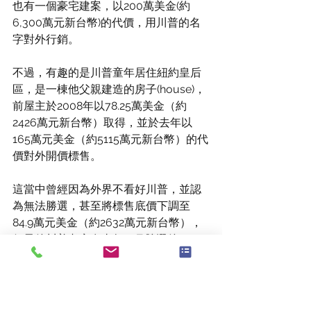
也有一個豪宅建案，以200萬美金(約
6,300萬元新台幣)的代價，用川普的名
字對外行銷。
不過，有趣的是川普童年居住紐約皇后
區，是一棟他父親建造的房子(house)，
前屋主於2008年以78.25萬美金（約
2426萬元新台幣）取得，並於去年以
165萬元美金（約5115萬元新台幣）的代
價對外開價標售。
這當中曾經因為外界不看好川普，並認
為無法勝選，甚至將標售底價下調至
84.9萬元美金（約2632萬元新台幣），
但最後川普老家在去年12月勝選後，一
位匿名投資人以139萬美金（約4310萬元
新台幣）標售取得，使得前屋主持有8年
多，房產增值約78%，獲利頗豐。