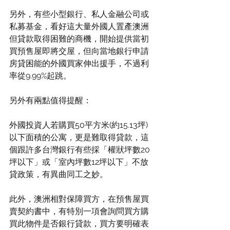
另外，有些小型銀行、私人金融公司或
私募基金，看好這大量外國人置產澳洲
但貸款取得困難的商機，開始提供當初
買預售屋即將交屋，但向當地銀行申請
房貸困能的外國買家伸出援手，不過利
率從9.99%起跳。
另外有兩點值得提醒：
外國投資人若購買50平方米(約15.13坪)
以下面積的公寓，更是難取得貸款，這
個跟許多台灣銀行有些採「權狀坪數20
坪以下」或「室內坪數12坪以下」不放
貸政策，有異曲同工之妙。
此外，澳洲相對保障買方，在預售屋買
賣契約書中，有特別一項會詢問買方購
買此物件是否銀行貸款，買方要明確表