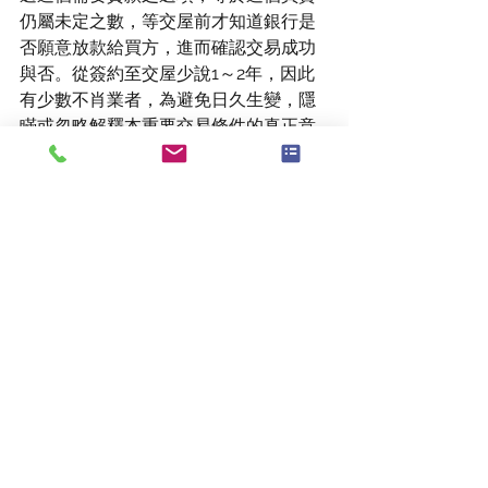
仍屬未定之數，等交屋前才知道銀行是
否願意放款給買方，進而確認交易成功
與否。從簽約至交屋少說1～2年，因此
有少數不肖業者，為避免日久生變，隱
瞞或忽略解釋本重要交易條件的真正意
義，損害買家權益與可能造成日後糾
紛。
當然，還有許多銀行看到建案銷售比率
未超過一半以上（以不須銀行貸款的合
約才納入計算)，放款銀行就很可能將本
開發案建築融資的金額不予撥款，將導
致建商資金吃緊，甚至無法開工。
話說至此，如果以為澳洲的房價就因此
大跌，那也就有些以偏概全。事實上，
澳洲四大銀行相當歡迎有澳洲合法身分
（永久居民與公民)的民眾來申請購屋置