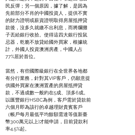
民反彈；另一個原因，據了解，是因為
先前部分不肖的中國投資人，提供不實
的財力證明或薪資證明取得房屋抵押貸
款後，沒多久就繳不出利息，而將爛攤
子丟給銀行收拾。使得這四大銀行投鼠
忌器，乾脆不放貸給國外買家，根據統
計，外國人投資澳洲房產，中國人占
77%居於首位。
當然，有些國際級銀行在全世界各地都
有分行業務，針對其VIP客戶，仍願意提
供國外買家在澳洲置產的房屋抵押貸
款，不過成數一般約在5成、頂多6成。
以匯豐銀行HSBC為例，客戶需於貸款前
六個月即為該行的卓越理財貴賓客戶
（帳戶每月最低平均餘額需達等值新臺
幣300萬元以上)才能申請，目前貸款利
率4.5%起。