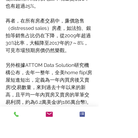
也有超過25%。
再者，在所有房產交易中，廉價急售
（distressed sales）房產，如法拍、銀
拍等銷售占比仍在下降，從2009年超過
30%比率，大幅降至2017年的7～8%，
可見市場預期房價仍然樂觀。
另外根據ATTOM Data Solution研究機
構公布，去年一整年，全美home flip(房
屋短進短出，定義為一年內買房後又賣
房)交易數量，來到過去十年以來的新
高，且平均一年內買房又賣房的單筆交
易利潤，約為6.2萬美金(約186萬台幣)。
其中又以加州聖荷西(短進短出利潤14.6
萬美金)、舊金山(短出利潤14萬美金)、洛
杉磯(短進短出利潤12.7萬美金)、西雅圖