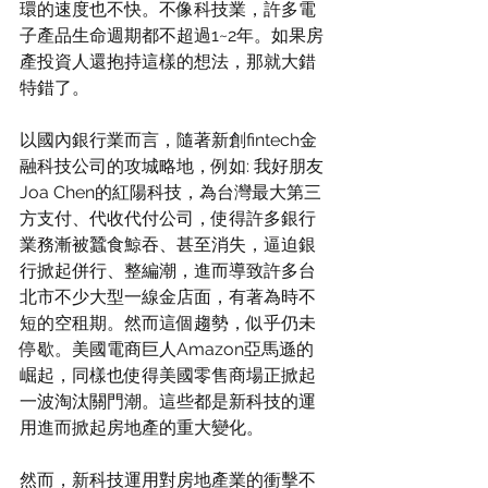
環的速度也不快。不像科技業，許多電
子產品生命週期都不超過1~2年。如果房
產投資人還抱持這樣的想法，那就大錯
特錯了。
以國內銀行業而言，隨著新創fintech金
融科技公司的攻城略地，例如: 我好朋友
Joa Chen的紅陽科技，為台灣最大第三
方支付、代收代付公司，使得許多銀行
業務漸被蠶食鯨吞、甚至消失，逼迫銀
行掀起併行、整編潮，進而導致許多台
北市不少大型一線金店面，有著為時不
短的空租期。然而這個趨勢，似乎仍未
停歇。美國電商巨人Amazon亞馬遜的
崛起，同樣也使得美國零售商場正掀起
一波淘汰關門潮。這些都是新科技的運
用進而掀起房地產的重大變化。
然而，新科技運用對房地產業的衝擊不