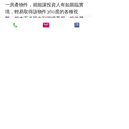
一房產物件，就能讓投資人有如親臨實
境，輕易取得該物件360度的各種視
野，根本不必親自到現場看屋，提供潛
在買方搶先看屋樂趣的科技公司。這兩
家最大的差別在於Matterport專注在住
宅市場，而Floored專注在商業辦公室物
件。
根據美國聯邦儲備局的一份報告，美國
最大的資產是房地產，目前來到40兆美
金(約1,200兆台幣)的市值。這個數字，
隨美國著房價的持續上漲，市值也不斷
的增加。身為美國房產投資專家，與創
投多年經驗的我，一方面看到美國新創
科技公司前仆後繼地投入房地產市場，
提供房產投資人更透明、更精準、更多
元的房產評估資訊，對美國房地產產業
進化與昇級做努力與貢獻，感到驚艷與