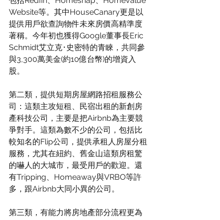
包括Redfin、Homesnap、Homevalue 
Website等。其中HouseCanary更是以
提供用戶欲查詢物件未來房價高精準度
著稱。今年初也獲得Google董事長Eric 
Schmidt艾立克･史密特的青睞，共同參
與3,300萬美金(約10億台幣)的增資入
股。
第二類，提供短期房屋網路招租服務公
司：這類主攻短租、民宿出租的新創房
產科技公司，主要是把Airbnb為主要競
爭對手。這類為數不少的公司，包括比
較知名的Flip公司，提供承租人房屋分租
服務，尤其在紐約、舊金山這類房租驚
的嚇人的大城市，最受用戶的歡迎。還
有Tripping、Homeaway與VRBO等許
多，跟Airbnb大同小異的公司。
第三類，有能力將房地產部分流程更為