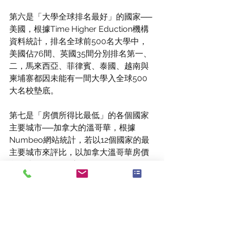
第六是「大學全球排名最好」的國家──
美國，根據Time Higher Eduction機構
資料統計，排名全球前500名大學中，
美國佔76間、英國35間分別排名第一、
二，馬來西亞、菲律賓、泰國、越南與
柬埔寨都因未能有一間大學入全球500
大名校墊底。
第七是「房價所得比最低」的各個國家
主要城市──加拿大的溫哥華，根據
Numbeo網站統計，若以12個國家的最
主要城市來評比，以加拿大溫哥華房價
所得比8.5年最低(亦即不吃不喝8.5年可
購得一間房產)，購房壓力最輕鬆，而以
柬埔寨114年，與英國倫敦約28年為最高
的前兩名、購房壓力最重。
第八是最具「房產透明度」的國家──英