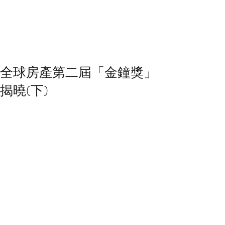
全球房產第二屆「金鐘獎」
揭曉(下)