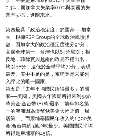
寨，主要是柬埔寨的2016年失業率僅
0.3%，而加拿大失業率6.6%與泰國的失
業率5.7%，進陪末座。
第四最具「政治穩定度」的國家──加拿
大，根據RSP Group的全球政治風險指
數，因加拿大的政治穩定度總分92分，
高居全球第一、台灣也以89分居次；相
反地，菲律賓與越南的政局不穩出名，
均以68分，遠低於全球平均72分，表現
最差。美中不足的是，柬埔寨是未能列
入評比的唯一國家。
第五是「去年平均國民所得最多」的國
家──美國，美國去年國民所得來到5.96
萬美金(合台幣181萬)最多，前年排名第
一的澳洲因為澳幣兌美金大幅貶值，屈
居第二、而柬埔寨國民年收入約1,300美
金(合台幣約4萬/年)最少。美國國民平均
所得是柬埔寨的45倍。