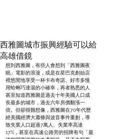
西雅圖城市振興經驗可以給
高雄借鏡
想到西雅圖，有些人會想到「西雅圖夜
眠」電影的浪漫，或是在星巴克創始店
裡悠閒地享受一杯卡布奇諾、好市多慢
用蛤蜊巧達湯的小確幸，再者熟悉的人
甚至知道西雅圖是過去十年美國人口成
長最多的城市，過去六年房價翻漲一
倍。但卻很難想像，西雅圖在70年代歷
經美國經濟大蕭條與波音事件重創，導
致失業人口超過7萬人、失業率高達
17%，甚至在高速公路旁的招牌有句「最