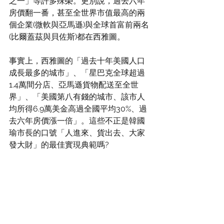
之一」等許多殊榮。更別說，過去六年
房價翻一番，甚至全世界市值最高的兩
個企業(微軟與亞馬遜)與全球首富前兩名
(比爾蓋茲與貝佐斯)都在西雅圖。
事實上，西雅圖的「過去十年美國人口
成長最多的城市」、「星巴克全球超過
1.4萬間分店、亞馬遜貨物配送至全世
界」、「美國第八有錢的城市、該市人
均所得6.9萬美金高過全國平均30%、過
去六年房價漲一倍」。這些不正是韓國
瑜市長的口號「人進來、貨出去、大家
發大財」的最佳實現典範嗎?