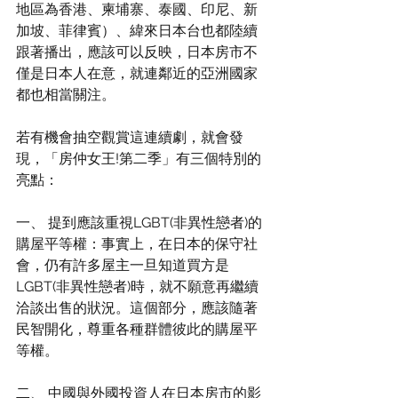
地區為香港、柬埔寨、泰國、印尼、新
加坡、菲律賓）、緯來日本台也都陸續
跟著播出，應該可以反映，日本房市不
僅是日本人在意，就連鄰近的亞洲國家
都也相當關注。
若有機會抽空觀賞這連續劇，就會發
現，「房仲女王!第二季」有三個特別的
亮點：
一、 提到應該重視LGBT(非異性戀者)的
購屋平等權：事實上，在日本的保守社
會，仍有許多屋主一旦知道買方是
LGBT(非異性戀者)時，就不願意再繼續
洽談出售的狀況。這個部分，應該隨著
民智開化，尊重各種群體彼此的購屋平
等權。
二、 中國與外國投資人在日本房市的影