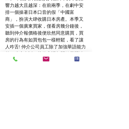
響力越大且越深：在前兩季，在劇中安
排一個操著日本口音的假「中國富
商」，扮演大肆收購日本房產。本季又
安插一個廣東買家，僅看房幾分鐘後，
聽到仲介報價格後便欣然同意購買，買
房的行為有如買包包一樣輕鬆，看了讓
人咋舌! 仲介公司員工除了加強華語能力
外，連廣東話、菲律賓語都開始學習涉
獵，反映有越來越多的外國人進入日本
房地產。甚至在本連續劇後段安排中資
在新宿成立新的仲介公司(Rich Blast，中
文翻譯有點0857， 似乎有”你爸有錢”的
嘲諷意謂)，加入戰局的橋段，挑戰房仲
女王「帝光不動產」公司在當地仲介市
場的霸權。
三、 最後一集安排女主角從「營業主
任」升任「社長」，同時由她先生宣布