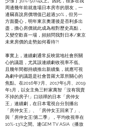
少漲了30%~50%以上。因此，很多在我
周邊幾年前就進場日本房市的朋友，一
邊竊喜說房價增值已超過30%，但另一
方面憂心，明年東京奧運後是否利多出
盡，擔心房價就此成為相對歷史高點，
又變空歡喜一場，頻頻問我對日本/東京
未來房價的走勢如何看待?!
事實上，連續劇通常反映當地社會所關
心的議題，尤其該連續劇收視率不低、
且幾年間都持續推出新續集，就應可視
為劇中的議題是社會普羅大眾所關心的
焦點。在2016年7月、2017年5月、2019
年1月，以女主角三軒家萬智「沒有我賣
不掉的房子!」口頭禪的日本「房仲女
王」連續劇，在日本電視台分別播出
「房仲女王」、「房仲女王回來了」、
與「房仲女王!第二季」，平均收視率在
10%~13%之間。連GEM TV ASIA（播放