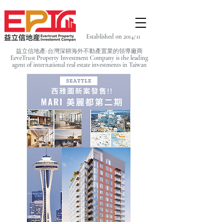
Established on 2014/11
益立信地產-台灣深耕海外不動產置業的領導廠商
EeveTrust Property Investment Company is the leading
agent of
international real estate investments in Taiwan