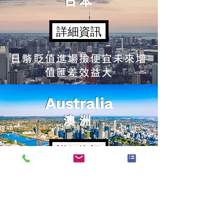
日本
詳細資訊
日幣貶值進場撿便宜
未來增
值匯差效益大
Australia
澳洲
詳細資訊
澳洲第三大城
35%的租屋人口