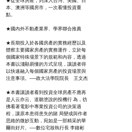
★從全球房產，到深入台灣、美國、日
本、澳洲等國房市，一次看懂投資重
點。
★國內外不動產業界、學界聯合推薦
★長期投入於各國房產的實務經歷以及
體察主要國家房產的實務運作，立於每
個國家特殊場景下的規範和內容，透過
本書以淺顯易懂的方式呈現，讓讀者得
以快速融入每個國家房產的投資場景與
注意事項。──政大法學院院長 王文杰
★本書讓讀者看到投資全球房產不應再
是人云亦云、道聽塗說的投機行 為，彷
彿看著電影中專業投資公司的決策過
程，讓原本患得患失的賭 局變成與作者
思維的微妙互動，宛如是一部精采的華
爾街好片。──數位宅妝執行長 李鐘彬