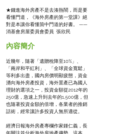
★錢進海外房產不是去湊熱鬧，而是要
看懂門道，《海外房產的第一堂課》絕
對是本讓你看懂箇中門道的好書。 ——
消基會房屋委員會委員 張欣民
內容簡介
近幾年，隨著「遺贈稅降至10%」、
「兩岸和平紅利」、「全球資金寬鬆」
等利多出盡，國內房價明顯疲態，資金
湧向海外房產投資，海外置產已為國人
理財的選項之一，投資金額從2012年的
250億，急速上升到去年的1,500億，但
也隨著投資金額的倍增，各業者的推銷
話術，經常讓許多投資人無所適從。
經濟日報海外房產專欄作家鍾仁義，長
年關注並分析海外房地產趨勢，這本