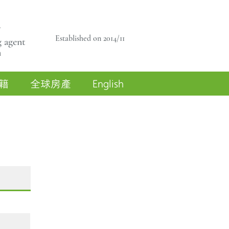
商
Established on 2014/11
 agent
n
籍
全球房產
English