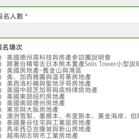
報名人數
報名場次
美國德州高科技與房產參訪團說明會
跟著台積電去日本熊本置產Solis Tower小型說
美國房地產-舊金山與灣區
美、加西雅圖與溫哥華房地產
美西洛杉磯與聖地牙哥房地產
美國中部芝加哥與底特律房地產
美國東部紐約房地產
美國南部德州房地產
東京與大阪房地產
澳洲雪梨、墨爾本、布里斯本、黃金海岸、伯
泰國曼谷住宅與工業區房地產
馬來西亞吉隆坡與新山房地產
越南胡志明市工業房地產