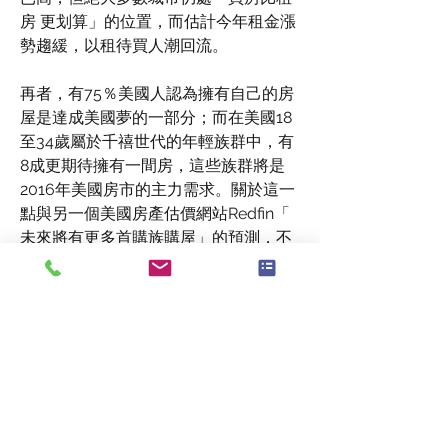
房 更划算」的位置，而估計今年租金漲
勢趨緩，以租待買人潮回流。
再者，有75％美國人認為擁有自己的房
屋是達成美國夢的一部分；而在美國18
至34歲屬於千禧世代的年輕族群中，有
8成更期待擁有一間房，這些族群將是
2016年美國房市的主力需求。關於這一
點與另一個美國房產估價網站Redfin「
未來將有更多首購族購屋」的預測，不
謀而合。雖然預估今年房屋銷售量成長
速度比起2015年減緩，而價格年成長率
將回歸正常的3.5～4.5％，但銀行在「
價格合理可負擔 （Affordable）」的城
市，銀行對借款人將採取更積極正面積
極 的授信態度。
甚至美國最大房產估價網站Zillow預