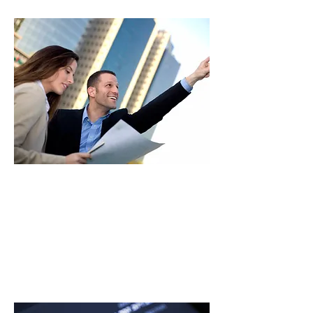
趨勢邁向主升段
房價漲幅期待高