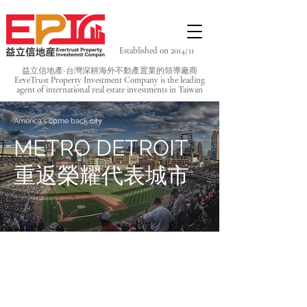
Established on 2014/11
益立信地產-台灣深耕海外不動產置業的領導廠商
EeveTrust Property Investment Company is the leading
agent of
international real estate investments in Taiwan
America's come back city
METRO DETROIT
重返榮耀代表城市