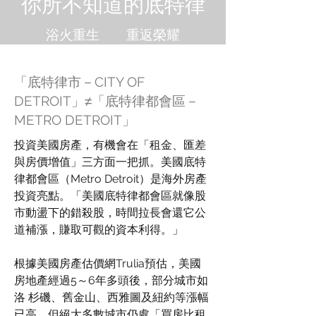
你所不知道的底特律
浴火重生 重返榮耀
「底特律市－CITY OF
DETROIT」≠「底特律都會區－
METRO DETROIT」
投資美國房產，有機會在「租金、匯差
與房價增值」三方面一把抓。美國底特
律都會區（Metro Detroit）是海外房產
投資亮點。「美國底特律都會區就像股
市動盪下的錯殺股，時間拉長會還它公
道補漲，賺取可觀的資本利得。」
根據美國房產估價網Trulia預估，美國
房地產經過5～6年多頭後，部分城市如
洛 杉磯、舊金山、西雅圖及紐約等漲幅
已高，但絕大多數城市仍處「買房比租