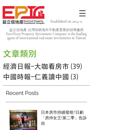
Established on 2014/11
益立信地產-台灣深耕海外不動產置業的領導廠商
EeveTrust Property Investment Company is the leading
agent of
international real estate investments in Taiwan
文章類別
經濟日報-大咖看房市
(39)
39 篇文章
中國時報-仁義讀中國
(3)
3 篇文章
Recent Posts
日本房市持續發燒?日劇
「房仲女王!第二季」告訴
你