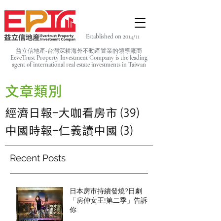
Established on 2014/11
益立信地產-台灣深耕海外不動產置業的領導廠商
EeveTrust Property Investment Company is the leading
agent of
international real estate investments in Taiwan
文章類別
經濟日報-大咖看房市
(39)
39 篇文章
中國時報-仁義讀中國
(3)
3 篇文章
Recent Posts
日本房市持續發燒?日劇
「房仲女王!第二季」告訴
你