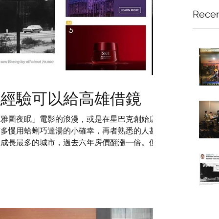
Recen
興經驗可以給高雄借鏡
西雅圖夜眠」電影的浪漫，或是在星巴克創始店裡
市多慢用蛤蜊巧達湯的小確幸，再者熟悉的人甚至
口成長最多的城市，過去六年房價翻漲一倍。但卻
美國經濟大蕭條與波音事件重創，導致...