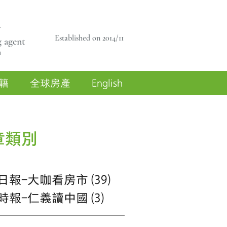
商
Established on 2014/11
 agent
n
籍
全球房產
English
章類別
日報-大咖看房市
(39)
39 篇文章
時報-仁義讀中國
(3)
3 篇文章