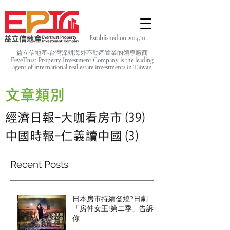
Established on 2014/11
益立信地產-台灣深耕海外不動產置業的領導廠商
EeveTrust Property Investment Company is the leading
agent of
international real estate investments in Taiwan
文章類別
經濟日報-大咖看房市
(39)
39 篇文章
中國時報-仁義讀中國
(3)
3 篇文章
Recent Posts
日本房市持續發燒?日劇
「房仲女王!第二季」告訴
你