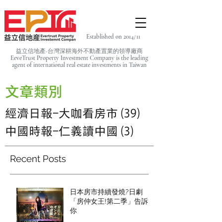
Established on 2014/11
益立信地產-台灣深耕海外不動產置業的領導廠商
EeveTrust Property Investment Company is the leading
agent of
international real estate investments in Taiwan
文章類別
經濟日報-大咖看房市
(39)
39 篇文章
中國時報-仁義讀中國
(3)
3 篇文章
Recent Posts
日本房市持續發燒?日劇
「房仲女王!第二季」告訴
你