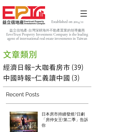
Established on 2014/11
益立信地產-台灣深耕海外不動產置業的領導廠商
EeveTrust Property Investment Company is the leading
agent of
international real estate investments in Taiwan
文章類別
經濟日報-大咖看房市
(39)
39 篇文章
中國時報-仁義讀中國
(3)
3 篇文章
Recent Posts
日本房市持續發燒?日劇
「房仲女王!第二季」告訴
你